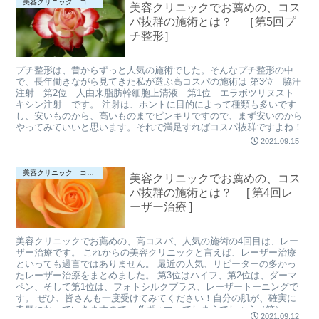
美容クリニック コスパの良い施術について♪
美容クリニックでお薦めの、コス
パ抜群の施術とは？ ［第5回プ
チ整形］
プチ整形は、昔からずっと人気の施術でした。そんなプチ整形の中
で、長年働きながら見てきた私が選ぶ高コスパの施術は 第3位 脇汗
注射 第2位 人由来脂肪幹細胞上清液 第1位 エラボツリヌスト
キシン注射 です。 注射は、ホントに目的によって種類も多いです
し、安いものから、高いものまでピンキリですので、まず安いのから
やってみていいと思います。それで満足すればコスパ抜群ですよね！
2021.09.15
美容クリニック コスパの良い施術について♪
美容クリニックでお薦めの、コス
パ抜群の施術とは？ [ 第4回レ
ーザー治療 ]
美容クリニックでお薦めの、高コスパ、人気の施術の4回目は、レー
ザー治療です。 これからの美容クリニックと言えば、レーザー治療
といっても過言ではありません。 最近の人気、リピーターの多かっ
たレーザー治療をまとめました。 第3位はハイフ、第2位は、ダーマ
ペン、そして第1位は、フォトシルクプラス、レーザートーニングで
す。 ぜひ、皆さんも一度受けてみてください！自分の肌が、確実に
奇麗になっていきますので、必ずハマってしまうでしょう（笑）。
2021.09.12