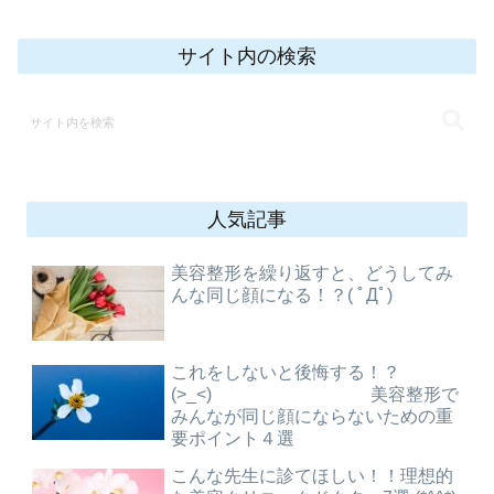
サイト内の検索
人気記事
美容整形を繰り返すと、どうしてみ
んな同じ顔になる！？( ﾟДﾟ)
これをしないと後悔する！？
(>_<) 美容整形で
みんなが同じ顔にならないための重
要ポイント４選
こんな先生に診てほしい！！理想的