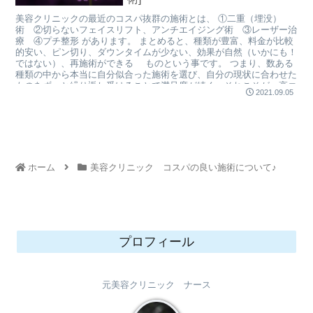
美容クリニックの最近のコスパ抜群の施術とは、 ①二重（埋没）
術 ②切らないフェイスリフト、アンチエイジング術 ③レーザー治
療 ④プチ整形 があります。 まとめると、種類が豊富、料金が比較
的安い、ピン切り、ダウンタイムが少ない、効果が自然（いかにも！
ではない）、再施術ができる ものという事です。 つまり、数ある
種類の中から本当に自分似合った施術を選び、自分の現状に合わせた
ものをずっと繰り返し受けることで満足度が続く、それこそが、高コ
2021.09.05
スパ施術と言えます。 次回から、それぞれ、詳しく内容を説明して
いきます。
ホーム
美容クリニック コスパの良い施術について♪
プロフィール
元美容クリニック ナース