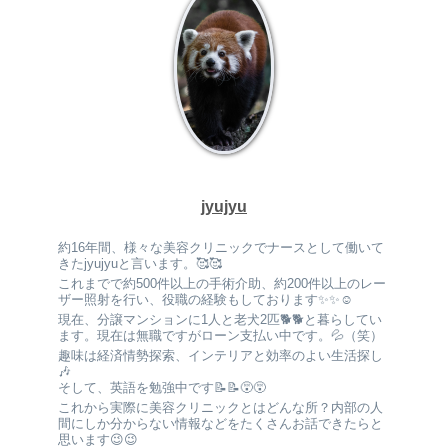
jyujyu
約16年間、様々な美容クリニックでナースとして働いて
きたjyujyuと言います。🥰🥰
これまでで約500件以上の手術介助、約200件以上のレー
ザー照射を行い、役職の経験もしております✨✨☺️
現在、分譲マンションに1人と老犬2匹🐕🐕と暮らしてい
ます。現在は無職ですがローン支払い中です。💦（笑）
趣味は経済情勢探索、インテリアと効率のよい生活探し
🎶
そして、英語を勉強中です📝📝😵😵
これから実際に美容クリニックとはどんな所？内部の人
間にしか分からない情報などをたくさんお話できたらと
思います😉😉