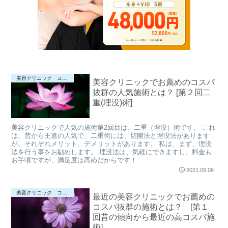
美容クリニック コスパの良い施術について♪
美容クリニックでお薦めのコスパ
抜群の人気施術とは？ [第２回二
重(埋没)術]
美容クリニックで人気の施術第2回目は、二重（埋没）術です。 これ
は、昔から王道の人気で、二重術には、切開法と埋没法があります
が、それぞれメリット、デメリットがあります。 私は、まず、埋没
法を行う事をお勧めします。 埋没法は、気軽にできますし、料金も
お手頃ですが、満足度は高めだからです！
2021.09.06
美容クリニック コスパの良い施術について♪
最近の美容クリニックでお薦めの
コスパ抜群の施術とは？ [第１
回昔の傾向から最近の高コスパ施
術]