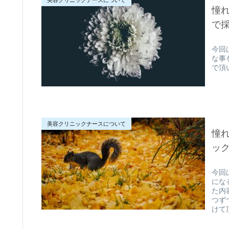
美容クリニックナースについて
憧れ
で
今回
な事
で頂
美容クリニックナースについて
憧れ
ック
今回
にな
た内
つず
けて