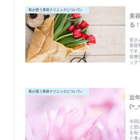
私が思う美容クリニックについて♪
美
る！？
皆さ
美容
です
容整
ック
私が思う美容クリニックについて♪
近
(>_
今回
と思
を知
と考