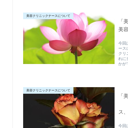
美容クリニックナースについて
「
美
今回
ース
クリ
れに
かが
美容クリニックナースについて
「
第
ス
今回