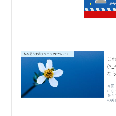
私が思う美容クリニックについて♪
こ
(
な
今回
にな
を４
の美