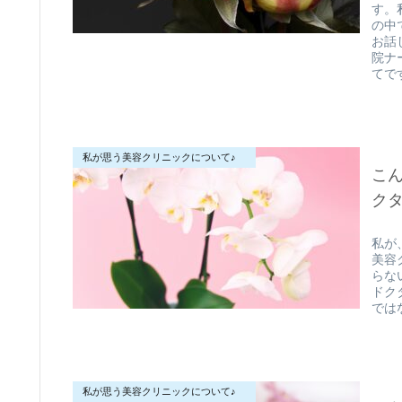
す。
の中
お話
院ナ
てです
私が思う美容クリニックについて♪
こ
クター
私が
美容
らな
ドク
では
私が思う美容クリニックについて♪