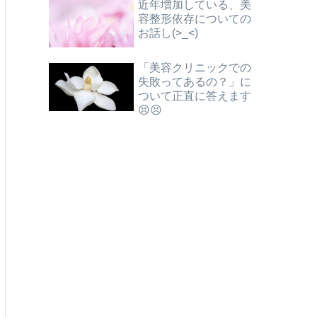
近年増加している、美
容整形依存についての
お話し(>_<)
「美容クリニックでの
失敗ってあるの？」に
ついて正直に答えます
😣😣