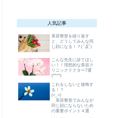
人気記事
美容整形を繰り返す
と、どうしてみんな同
じ顔になる！？( ﾟДﾟ)
こんな先生に診てほし
い！！理想的な美容ク
リニックドクター7選
(*^^*)
これをしないと後悔す
る！？
(>_<)
美容整形でみんなが
同じ顔にならないため
の重要ポイント４選