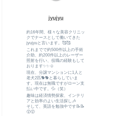
jyujyu
約16年間、様々な美容クリニッ
クでナースとして働いてきた
jyujyuと言います。🥰🥰
これまでで約500件以上の手術
介助、約200件以上のレーザー
照射を行い、役職の経験もして
おります✨✨☺️
現在、分譲マンションに1人と
老犬2匹🐕🐕と暮らしていま
す。現在は無職ですがローン支
払い中です。💦（笑）
趣味は経済情勢探索、インテリ
アと効率のよい生活探し🎶
そして、英語を勉強中です📝📝
😵😵