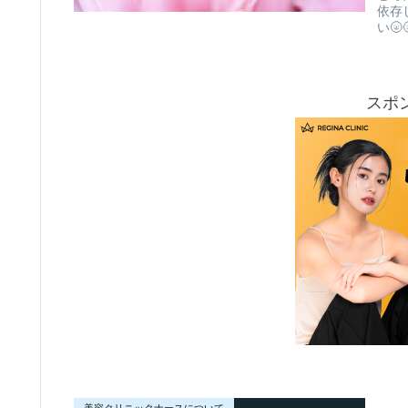
依存
い🌝
スポ