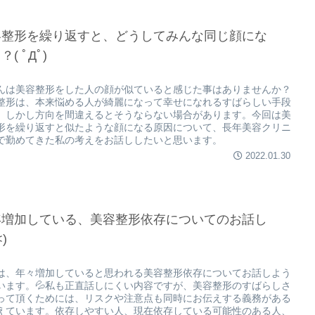
容整形を繰り返すと、どうしてみんな同じ顔にな
( ﾟДﾟ)
んは美容整形をした人の顔が似ていると感じた事はありませんか？
整形は、本来悩める人が綺麗になって幸せになれるすばらしい手段
。しかし方向を間違えるとそうならない場合があります。今回は美
形を繰り返すと似たような顔になる原因について、長年美容クリニ
で勤めてきた私の考えをお話ししたいと思います。
2022.01.30
年増加している、美容整形依存についてのお話し
<)
は、年々増加していると思われる美容整形依存についてお話しよう
います。💦私も正直話しにくい内容ですが、美容整形のすばらしさ
って頂くためには、リスクや注意点も同時にお伝えする義務がある
えています。依存しやすい人、現在依存している可能性のある人、